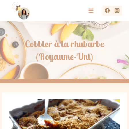
Aller
au
contenu
Cobbler à la rhubarbe
(Royaume-Uni)