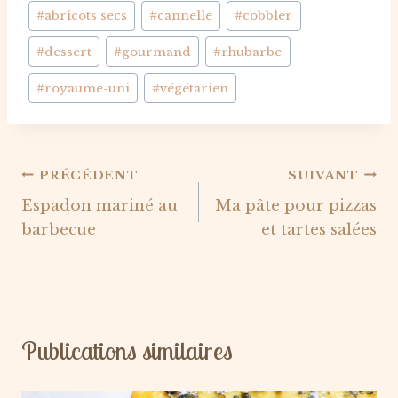
Étiquettes
#
abricots secs
#
cannelle
#
cobbler
de
#
dessert
#
gourmand
#
rhubarbe
la
publication :
#
royaume-uni
#
végétarien
Navigation
PRÉCÉDENT
SUIVANT
Espadon mariné au
Ma pâte pour pizzas
de
barbecue
et tartes salées
l’article
Publications similaires