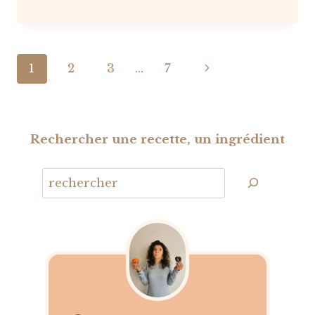
Navigation
Page
1
2
3
…
7
de
suivante
page
Rechercher une recette, un ingrédient