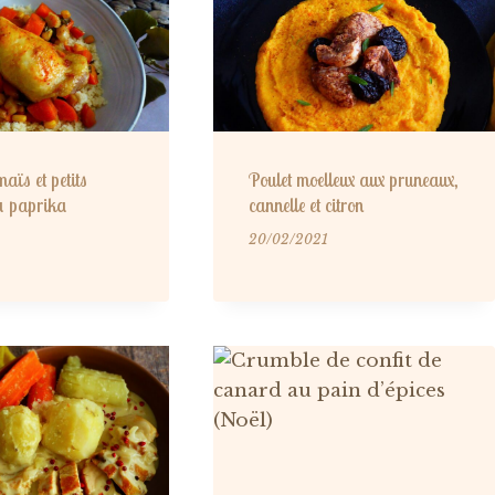
aïs et petits
Poulet moelleux aux pruneaux,
u paprika
cannelle et citron
20/02/2021