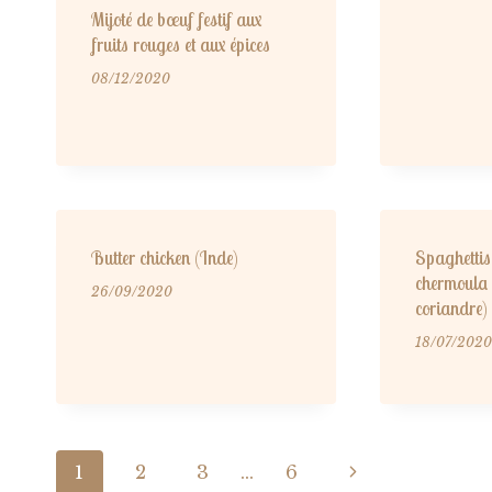
Mijoté de bœuf festif aux
fruits rouges et aux épices
08/12/2020
Butter chicken (Inde)
Spaghettis 
chermoula (
26/09/2020
coriandre)
18/07/2020
Navigation
Page
1
2
3
…
6