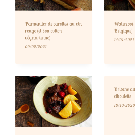
Parmentier de carottes au vin
Waterzooï 
rouge (et son option
Belgique)
végétarienne)
14/01/2021
09/02/2021
Brioche au
ciboulette
18/10/2020