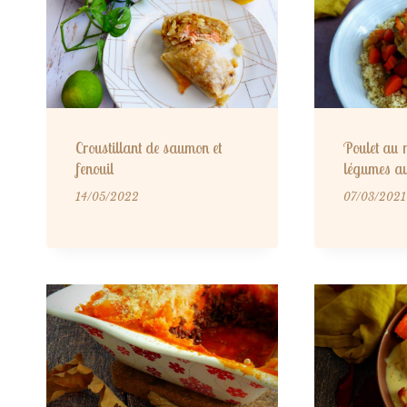
Croustillant de saumon et
Poulet au m
fenouil
légumes a
14/05/2022
07/03/2021