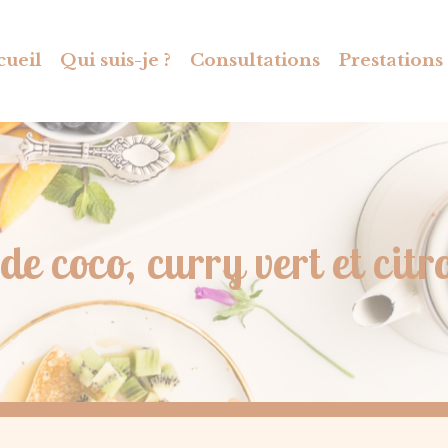
cueil
Qui suis-je ?
Consultations
Prestations
de coco, curry vert et cit