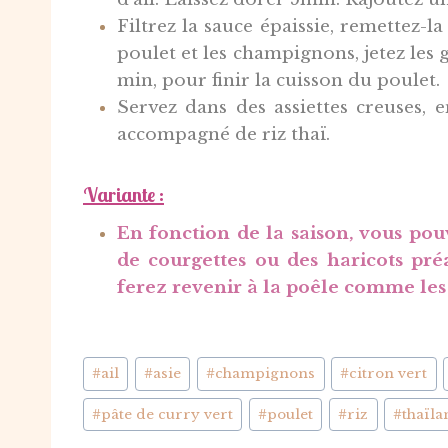
Filtrez la sauce épaissie, remettez-la
poulet et les champignons, jetez les 
min, pour finir la cuisson du poulet.
Servez dans des assiettes creuses, 
accompagné de riz thaï.
Variante :
En fonction de la saison, vous po
de courgettes ou des haricots pré
ferez revenir à la poêle comme le
Étiquettes
#
ail
#
asie
#
champignons
#
citron vert
de
#
pâte de curry vert
#
poulet
#
riz
#
thaïl
la
publication :