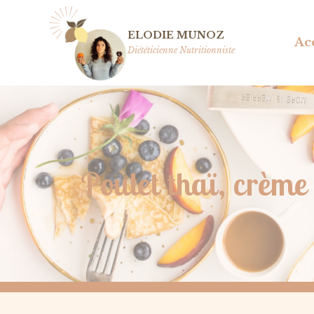
Aller
au
ELODIE MUNOZ
Ac
contenu
Diététicienne Nutritionniste
Poulet thaï, crème 