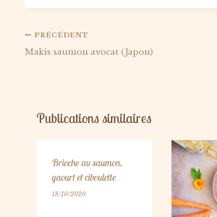
Navigation
PRÉCÉDENT
Makis saumon avocat (Japon)
de
l’article
Publications similaires
Brioche au saumon,
yaourt et ciboulette
18/10/2020