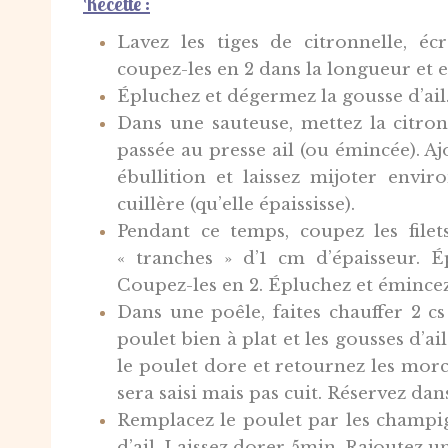
Recette :
Lavez les tiges de citronnelle, éc
coupez-les en 2 dans la longueur et e
Épluchez et dégermez la gousse d’ail
Dans une sauteuse, mettez la citron
passée au presse ail (ou émincée). Aj
ébullition et laissez mijoter envi
cuillère (qu’elle épaississe).
Pendant ce temps, coupez les file
« tranches » d’1 cm d’épaisseur. É
Coupez-les en 2. Épluchez et émince
Dans une poêle, faites chauffer 2 c
poulet bien à plat et les gousses d’ail
le poulet dore et retournez les mor
sera saisi mais pas cuit. Réservez dan
Remplacez le poulet par les champig
d’ail. Laissez dorer 5min. Rajoutez un