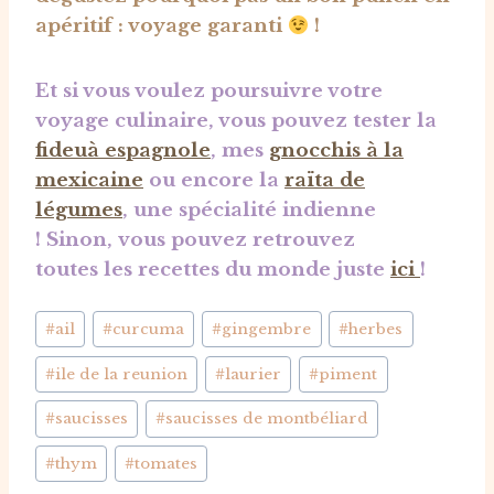
apéritif : voyage garanti
!
Et si vous voulez poursuivre votre
voyage culinaire, vous pouvez tester la
fideuà espagnole
, mes
gnocchis à la
mexicaine
ou encore la
raïta de
légumes
, une spécialité indienne
! Sinon, vous pouvez retrouvez
toutes les recettes du monde juste
ici
!
Étiquettes
#
ail
#
curcuma
#
gingembre
#
herbes
de
#
ile de la reunion
#
laurier
#
piment
la
publication :
#
saucisses
#
saucisses de montbéliard
#
thym
#
tomates