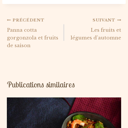
Navigation
PRÉCÉDENT
SUIVANT
Panna cotta
Les fruits et
de
gorgonzola et fruits
légumes d’automne
l’article
de saison
Publications similaires