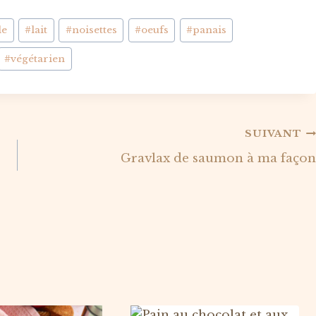
le
#
lait
#
noisettes
#
oeufs
#
panais
#
végétarien
SUIVANT
Gravlax de saumon à ma façon