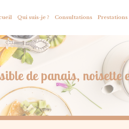
cueil
Qui suis-je ?
Consultations
Prestations
sible de panais, noisette