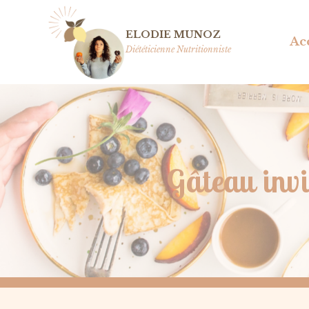
Aller
au
ELODIE MUNOZ
Ac
contenu
Diététicienne Nutritionniste
Gâteau invi