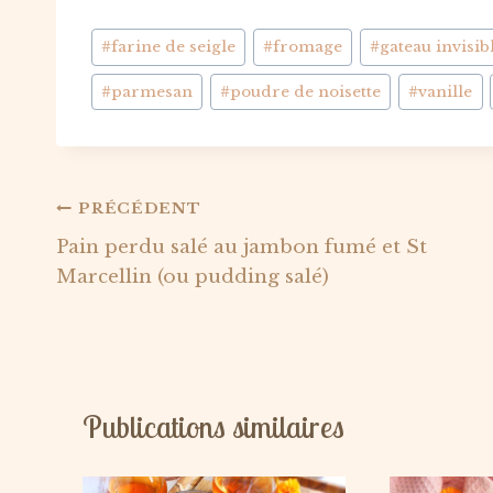
Étiquettes
#
farine de seigle
#
fromage
#
gateau invisib
de
#
parmesan
#
poudre de noisette
#
vanille
la
publication :
Navigation
PRÉCÉDENT
Pain perdu salé au jambon fumé et St
de
Marcellin (ou pudding salé)
l’article
Publications similaires