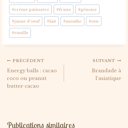
de
#
crème patissière
#
fraise
#
génoise
la
publication :
#
jaune d'oeuf
#
lait
#
menthe
#
oeu
#
vanille
Navigation
PRÉCÉDENT
SUIVANT
Energy balls : cacao
Brandade à
de
coco ou peanut
l’asiatique
l’article
butter-cacao
Publications similaires