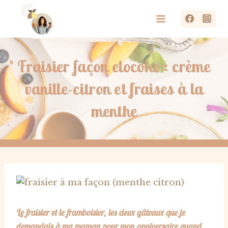
Aller
au
contenu
Fraisier façon elocoko : crème
vanille-citron et fraises à la
menthe
Le fraisier et le framboisier, les deux gâteaux que je
demandais à ma maman pour mon anniversaire quand