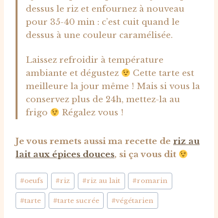
dessus le riz et enfournez à nouveau
pour 35-40 min : c’est cuit quand le
dessus à une couleur caramélisée.
Laissez refroidir à température
ambiante et dégustez
Cette tarte est
meilleure la jour même ! Mais si vous la
conservez plus de 24h, mettez-la au
frigo
Régalez vous !
Je vous remets aussi ma recette de
riz au
lait aux épices douces
, si ça vous dit
Étiquettes
#
oeufs
#
riz
#
riz au lait
#
romarin
de
#
tarte
#
tarte sucrée
#
végétarien
la
publication :