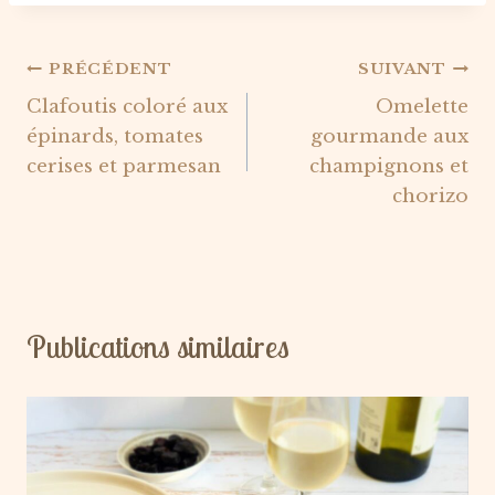
Navigation
PRÉCÉDENT
SUIVANT
Clafoutis coloré aux
Omelette
de
épinards, tomates
gourmande aux
l’article
cerises et parmesan
champignons et
chorizo
Publications similaires