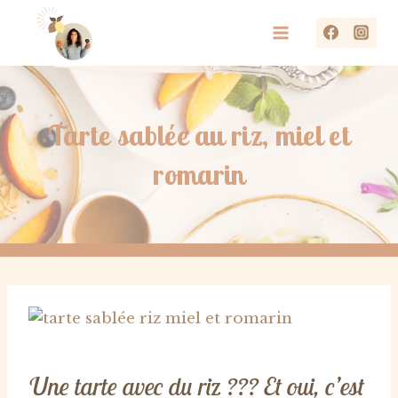
Aller
au
contenu
Tarte sablée au riz, miel et
romarin
Une tarte avec du riz ??? Et oui, c’est