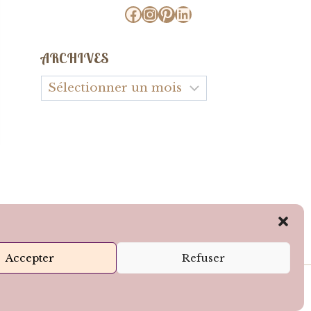
Facebook
Instagram
Pinterest
LinkedIn
ARCHIVES
Archives
SUIVEZ-MOI SUR LES RÉSEAUX !
Accepter
Refuser
lence - N° ADELI : 269502795