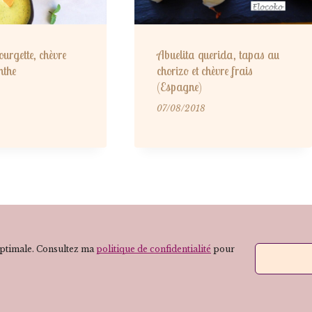
urgette, chèvre
Abuelita querida, tapas au
nthe
chorizo et chèvre frais
(Espagne)
07/08/2018
 optimale. Consultez ma
politique de confidentialité
pour
 Elodie Munoz, Diététicienne Nutritionniste à Va