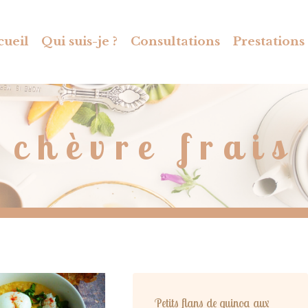
cueil
Qui suis-je ?
Consultations
Prestations
chèvre frais
Petits flans de quinoa aux