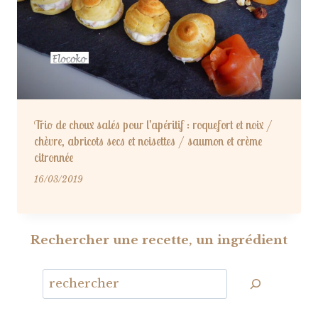
Trio de choux salés pour l’apéritif : roquefort et noix /
chèvre, abricots secs et noisettes / saumon et crème
citronnée
16/03/2019
Rechercher une recette, un ingrédient