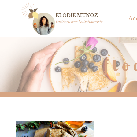
Aller
au
ELODIE MUNOZ
Ac
contenu
Diététicienne Nutritionniste
flo