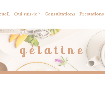
cueil
Qui suis-je ?
Consultations
Prestations
gélatine