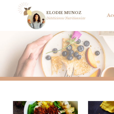
Aller
au
ELODIE MUNOZ
Ac
contenu
Diététicienne Nutritionniste