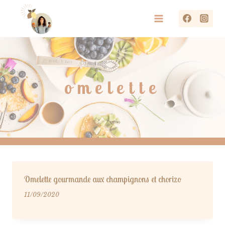
Aller
au
contenu
omelette
Omelette gourmande aux champignons et chorizo
11/09/2020