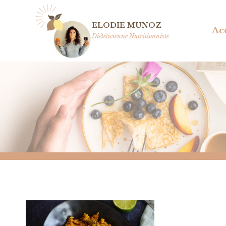
Aller
au
ELODIE MUNOZ
Ac
contenu
Diététicienne Nutritionniste