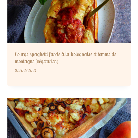
Courge spaghetti farcie à la bolognaise et tomme de
montagne (végétarien)
25/02/2021