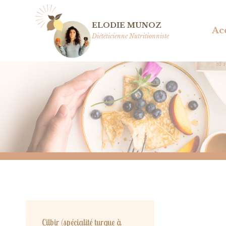
Aller
au
ELODIE MUNOZ
Ac
contenu
Diététicienne Nutritionniste
Cilbir (spécialité turque à