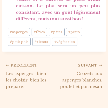
cuisson. Le plat sera un peu plus
consistant, avec un goût légèrement
différent, mais tout aussi bon !
Étiquettes
#
asperges
#
fèves
#
pâtes
#
pesto
de
#
petit pois
#
ricotta
#
végétarien
la
publication :
Navigation
PRÉCÉDENT
SUIVANT
Les asperges : bien
Crozets aux
de
les choisir, bien les
asperges blanches,
l’article
préparer
poulet et parmesan