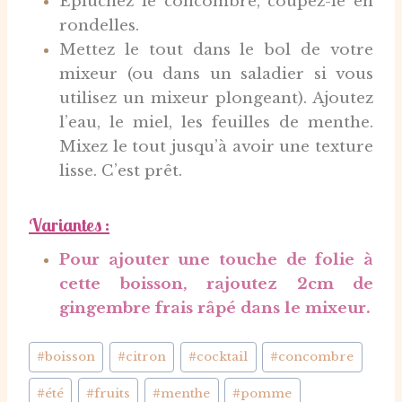
Épluchez le concombre, coupez-le en
rondelles.
Mettez le tout dans le bol de votre
mixeur (ou dans un saladier si vous
utilisez un mixeur plongeant). Ajoutez
l’eau, le miel, les feuilles de menthe.
Mixez le tout jusqu’à avoir une texture
lisse. C’est prêt.
Variantes :
Pour ajouter une touche de folie à
cette boisson, rajoutez 2cm de
gingembre frais râpé dans le mixeur.
Étiquettes
#
boisson
#
citron
#
cocktail
#
concombre
de
#
été
#
fruits
#
menthe
#
pomme
la