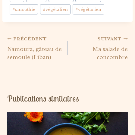
publication :
#
smoothie
#
végétalien
#
végétarien
Navigation
PRÉCÉDENT
SUIVANT
Namoura, gâteau de
Ma salade de
de
semoule (Liban)
concombre
l’article
Publications similaires