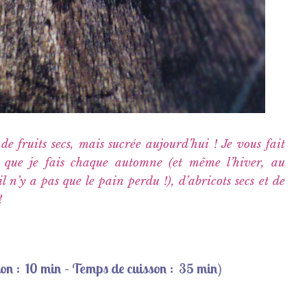
de fruits secs, mais sucrée aujourd’hui ! Je vous fait
que je fais chaque automne (et même l’hiver, au
l n’y a pas que le pain perdu !), d’abricots secs et de
!
ion
: 10 min – Temps de cuisson : 35 min)