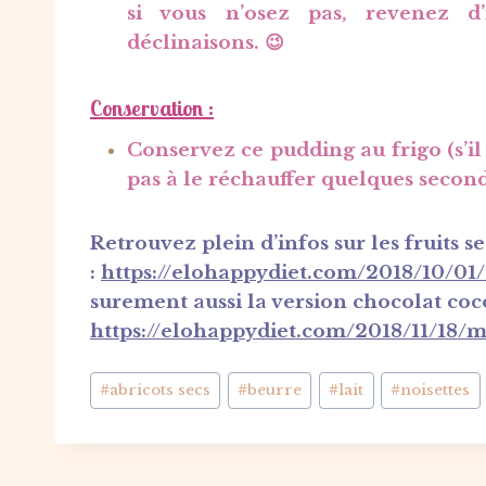
si vous n’osez pas, revenez d’
déclinaisons. 😉
Conservation :
Conservez ce pudding au frigo (s’il
pas à le réchauffer quelques secon
Retrouvez plein d’infos sur les fruits se
:
https://elohappydiet.com/2018/10/01/t
surement aussi la version chocolat coc
https://elohappydiet.com/2018/11/18
Étiquettes
#
abricots secs
#
beurre
#
lait
#
noisettes
de
la
publication :