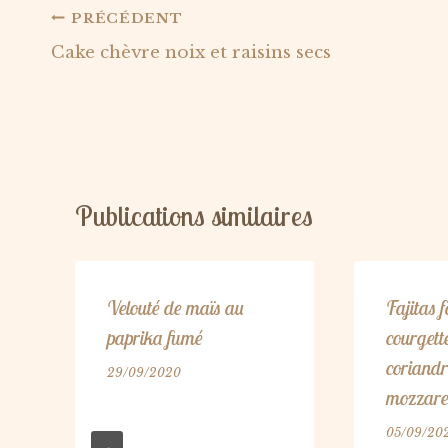
Navigation
PRÉCÉDENT
Cake chèvre noix et raisins secs
de
l’article
Publications similaires
Velouté de maïs au
Fajitas 
paprika fumé
courgette
coriandr
29/09/2020
mozzare
05/09/20