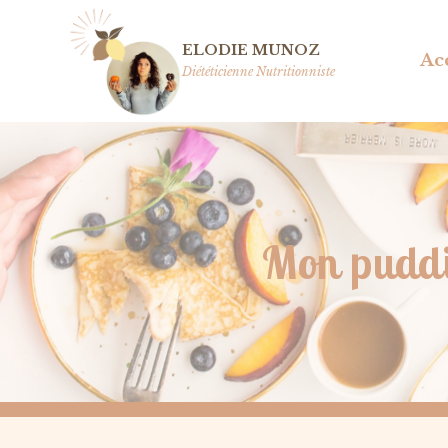
Aller
au
ELODIE MUNOZ
Ac
contenu
Diététicienne Nutritionniste
Mon puddi