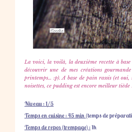
La voici, la voilà, la deuxième recette à base 
découvrir une de mes créations gourmande 
printemps… :p). A base de pain rassis (et oui, i
noisettes, ce pudding est encore meilleur tiède 
Niveau : 1/5
Temps en cuisine : 45 min
(temps de préparat
Temps de repos (trempage) :
1h