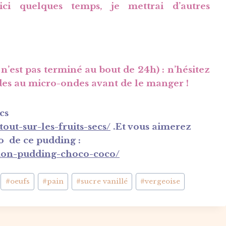
ici quelques temps, je mettrai d’autres
 n’est pas terminé au bout de 24h) : n’hésitez
des au micro-ondes avant de le manger !
cs
out-sur-les-fruits-secs/
.Et vous aimerez
o de ce pudding :
/mon-pudding-choco-coco/
#
oeufs
#
pain
#
sucre vanillé
#
vergeoise