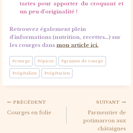
tartes pour apporter du croquant et
un peu d’originalité !
Retrouvez également plein
d’informations (nutrition, recettes…) sur
les courges dans
mon article ici.
Étiquettes
#
courge
#
épices
#
graines de courge
de
#
végétalien
#
végétarien
la
publication :
Navigation
PRÉCÉDENT
SUIVANT
Courges en folie
Parmentier de
de
potimarron aux
l’article
châtaignes