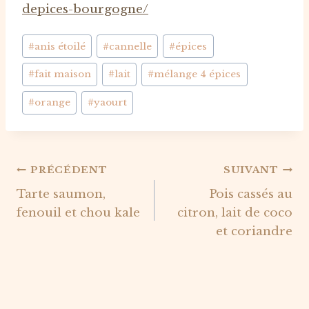
depices-bourgogne/
Étiquettes
#
anis étoilé
#
cannelle
#
épices
de
#
fait maison
#
lait
#
mélange 4 épices
la
publication :
#
orange
#
yaourt
Navigation
PRÉCÉDENT
SUIVANT
Tarte saumon,
Pois cassés au
de
fenouil et chou kale
citron, lait de coco
l’article
et coriandre