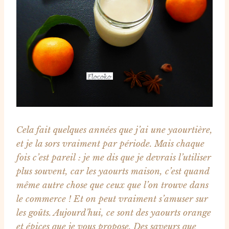
Cela fait quelques années que j’ai une yaourtière,
et je la sors vraiment par période. Mais chaque
fois c’est pareil : je me dis que je devrais l’utiliser
plus souvent, car les yaourts maison, c’est quand
même autre chose que ceux que l’on trouve dans
le commerce ! Et on peut vraiment s’amuser sur
les goûts. Aujourd’hui, ce sont des yaourts orange
et épices que je vous propose. Des saveurs que