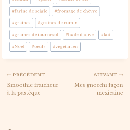
la
publication :
#
farine de seigle
#
fromage de chèvre
#
graines
#
graines de cumin
#
graines de tournesol
#
huile d'olive
#
lait
#
Noël
#
oeufs
#
végétarien
Navigation
PRÉCÉDENT
SUIVANT
Smoothie fraicheur
Mes gnocchi façon
de
à la pastèque
mexicaine
l’article