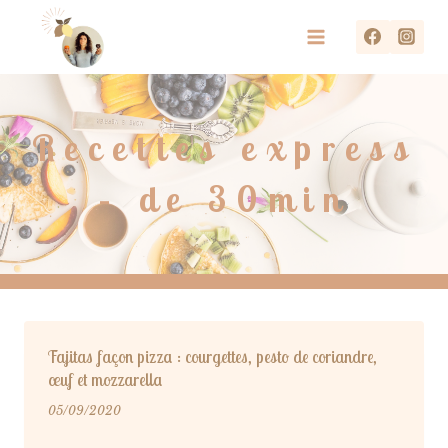
Aller
au
contenu
Recettes express
– de 30min
Fajitas façon pizza : courgettes, pesto de coriandre,
œuf et mozzarella
05/09/2020