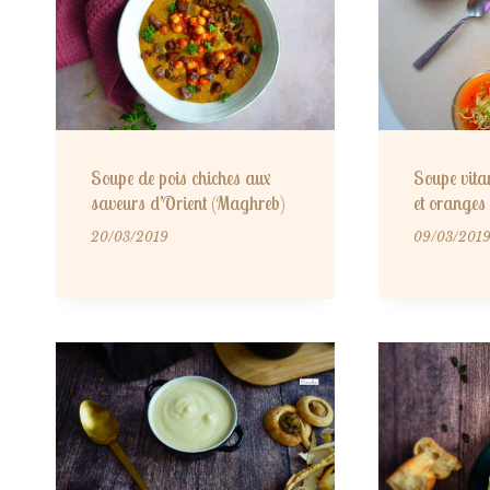
Soupe de pois chiches aux
Soupe vita
saveurs d’Orient (Maghreb)
et oranges
20/03/2019
09/03/201