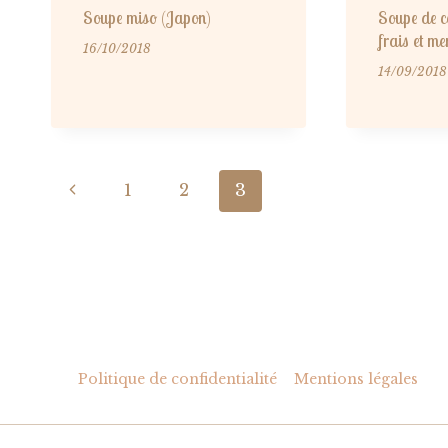
Soupe miso (Japon)
Soupe de co
frais et me
16/10/2018
14/09/2018
Navigation
Page
1
2
3
de
précédente
page
Politique de confidentialité
Mentions légales