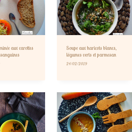
minée aux carottes
Soupe aux haricots blancs,
 sanguines
légumes verts et parmesan
9
24/02/2019