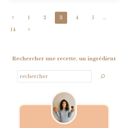
Navigation
Page
1
2
3
4
5
…
de
précédente
Page
14
page
suivante
Rechercher une recette, un ingrédient