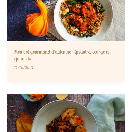
Mon bol gourmand d’automne : épeautre, courge et
épinards
11/10/2021