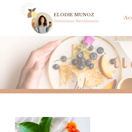
Aller
au
ELODIE MUNOZ
Ac
contenu
Diététicienne Nutritionniste
i