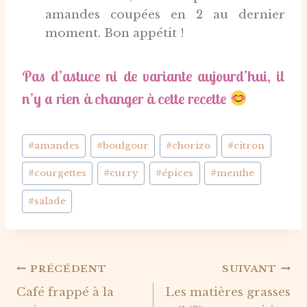
amandes coupées en 2 au dernier
moment. Bon appétit !
Pas d’astuce ni de variante aujourd’hui, il
n’y a rien à changer à cette recette
Étiquettes
#
amandes
#
boulgour
#
chorizo
#
citron
de
#
courgettes
#
curry
#
épices
#
menthe
la
publication :
#
salade
Navigation
PRÉCÉDENT
SUIVANT
Café frappé à la
Les matières grasses
de