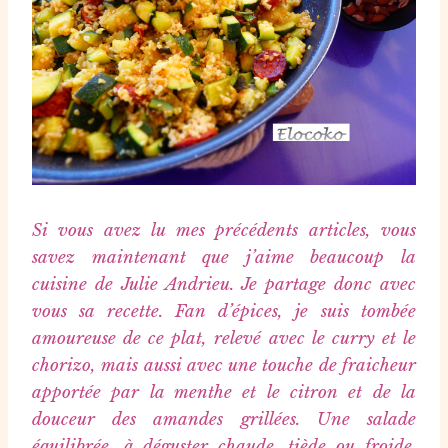
Si vous avez lu mes précédents articles, vous
savez maintenant que j’aime beaucoup la
cuisine de Julie Andrieu. Je partage donc avec
vous sa recette. Fan d’épices, je suis tombée
amoureuse de ce plat, relevé avec le curry et le
chorizo, mais aussi avec une touche de fraicheur
apportée par la menthe et le citron et de la
douceur des amandes grillées. Une salade
équilibrée, à déguster chaude, tiède ou froide.