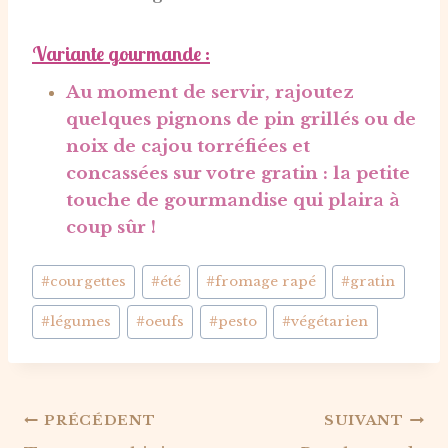
Variante gourmande
:
Au moment de servir, rajoutez
quelques pignons de pin grillés ou de
noix de cajou torréfiées et
concassées sur votre gratin : la petite
touche de gourmandise qui plaira à
coup sûr !
Étiquettes
#
courgettes
#
été
#
fromage rapé
#
gratin
de
#
légumes
#
oeufs
#
pesto
#
végétarien
la
publication :
Navigation
PRÉCÉDENT
SUIVANT