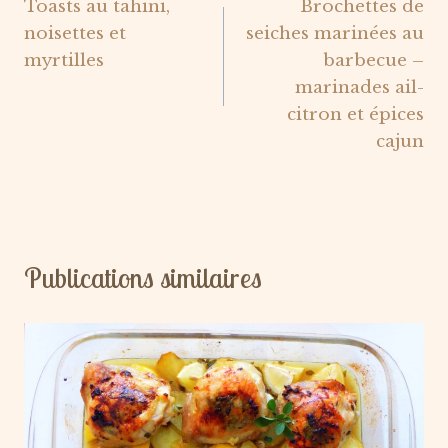
Toasts au tahini,
Brochettes de
de
noisettes et
seiches marinées au
l’article
myrtilles
barbecue –
marinades ail-
citron et épices
cajun
Publications similaires