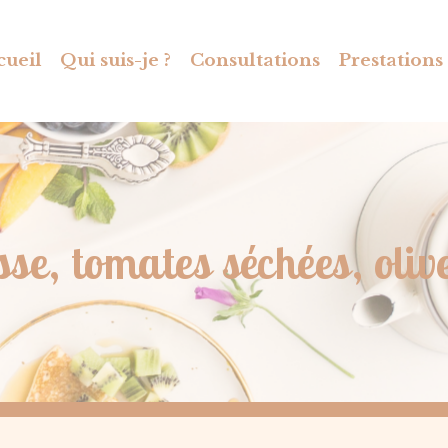
cueil
Qui suis-je ?
Consultations
Prestations
se, tomates séchées, oliv