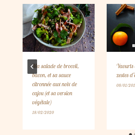
Ma salade de brocoli,
Yaourts 
bacon, et sa sauce
zestes d
citronnée aux noix de
08/01/20
cajou (et sa version
végétale)
18/02/2020