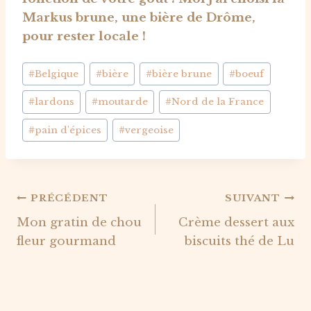
Markus brune, une bière de Drôme,
pour rester locale !
Étiquettes
#
Belgique
#
bière
#
bière brune
#
boeuf
de
#
lardons
#
moutarde
#
Nord de la France
la
publication :
#
pain d'épices
#
vergeoise
Navigation
PRÉCÉDENT
SUIVANT
Mon gratin de chou
Crème dessert aux
de
fleur gourmand
biscuits thé de Lu
l’article