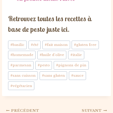
Retrouvez toutes les recettes à
base de pesto
juste ici.
Étiquettes
#
basilic
#
été
#
fait maison
#
gluten free
de
#
homemade
#
huile d'olive
#
italie
la
publication :
#
parmesan
#
pesto
#
pignons de pin
#
sans cuisson
#
sans gluten
#
sauce
#
végétarien
Navigation
PRÉCÉDENT
SUIVANT