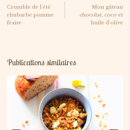
Crumble de l’été
Mon gâteau
de
rhubarbe pomme
chocolat, coco et
l’article
fraise
huile d’olive
Publications similaires