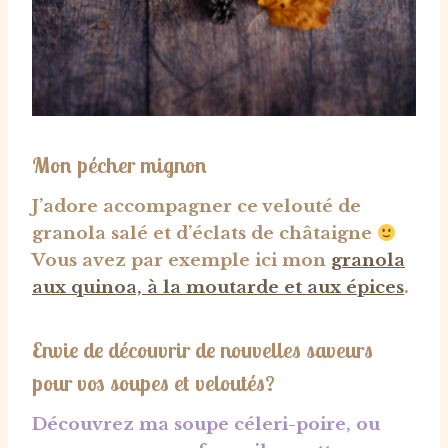
Mon pécher mignon
J’adore accompagner ce velouté de
granola salé et d’éclats de châtaigne
Vous avez par exemple ici mon
granola
aux quinoa, à la moutarde et aux épices
.
Envie de découvrir de nouvelles saveurs
pour vos soupes et veloutés?
Découvrez ma soupe céleri-poire, ou