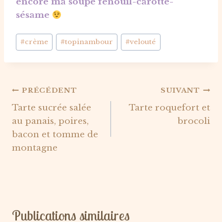
encore ma soupe fenouil-carotte-
sésame
Étiquettes
#
crème
#
topinambour
#
velouté
de
la
publication :
Navigation
PRÉCÉDENT
SUIVANT
Tarte sucrée salée
Tarte roquefort et
de
au panais, poires,
brocoli
l’article
bacon et tomme de
montagne
Publications similaires