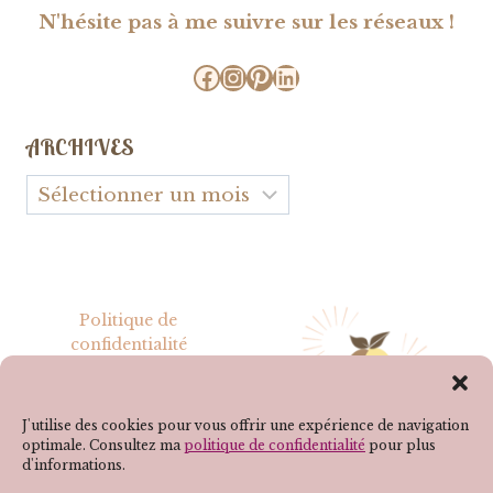
N'hésite pas à me suivre sur les réseaux !
Facebook
Instagram
Pinterest
LinkedIn
ARCHIVES
Archives
Politique de
confidentialité
Mentions légales
J'utilise des cookies pour vous offrir une expérience de navigation
optimale. Consultez ma
politique de confidentialité
pour plus
d'informations.
SUIVEZ-MOI SUR LES RÉSEAUX !