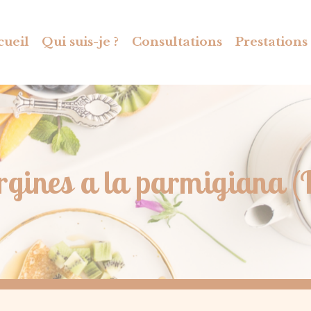
cueil
Qui suis-je ?
Consultations
Prestations
gines a la parmigiana (I