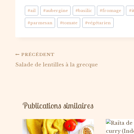
Étiquettes
#
ail
#
aubergine
#
basilic
#
fromage
#
i
de
#
parmesan
#
tomate
#
végétarien
la
publication :
Navigation
PRÉCÉDENT
Salade de lentilles à la grecque
de
l’article
Publications similaires