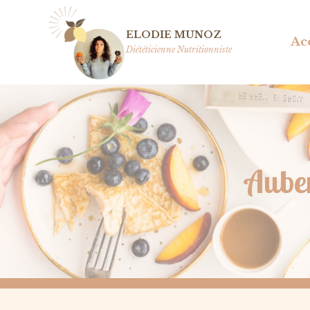
Aller
au
ELODIE MUNOZ
Ac
contenu
Diététicienne Nutritionniste
Auber