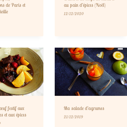
s de Paris et
au pain d’épices (Noël)
eille
12/12/2020
œuf festif aux
Ma salade d’agrumes
es et aux épices
21/12/2019
0