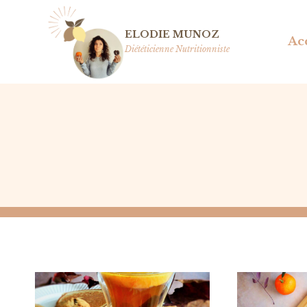
Aller
au
ELODIE MUNOZ
Ac
contenu
Diététicienne Nutritionniste