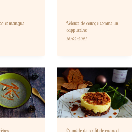
oco et mangue
Velouté de courge comme un
cappuccino
16/02/2021
cèpes,
Crumble de confit de canard