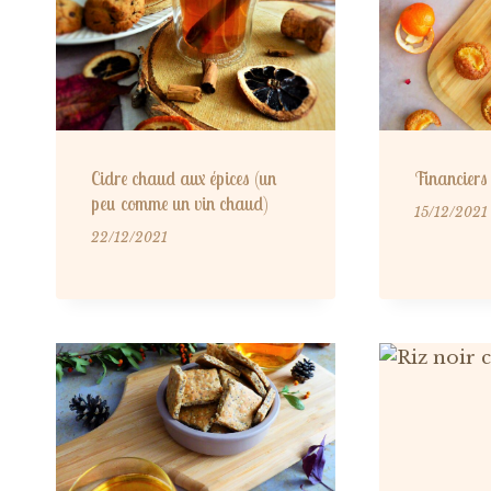
Cidre chaud aux épices (un
Financiers 
peu comme un vin chaud)
15/12/2021
22/12/2021