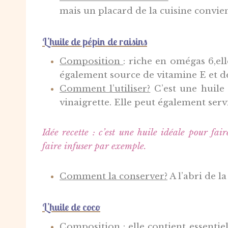
mais un placard de la cuisine convien
L’huile de pépin de raisins
Composition
: r
iche en omégas 6,ell
également source de vitamine E et de
Comment l’utiliser?
C’est une huile
vinaigrette. Elle peut également servi
Idée recette : c’est une huile idéale pour fai
faire infuser par exemple.
Comment la conserver?
A l’abri de la
L’huile de coco
Composition
: e
lle contient essentie