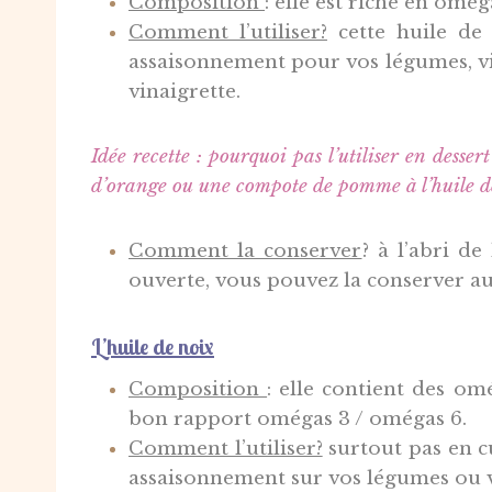
Composition
: e
lle est riche en omég
Comment l’utiliser?
c
ette huile de
assaisonnement pour vos légumes, v
vinaigrette.
Idée recette : pourquoi pas l’utiliser en dess
d’orange ou une compote de pomme à l’huile d
Comment la conserver
? à
l’abri de 
ouverte, vous pouvez la conserver au 
L’huile de noix
Composition
: e
lle contient des omé
bon rapport omégas 3 / omégas 6.
Comment l’utiliser?
s
urtout pas en c
assaisonnement sur vos légumes ou 