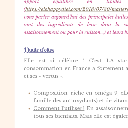
apport équilibré en lipid
(
https://elohappydiet.com/2018/07/30/matiere
vous parler aujourd’hui des principales huiles v
sont des ingrédients de base dans la cu
assaisonnement ou pour la cuisson…) et leurs bi
L’huile d’olive
Elle est si célèbre ! C’est LA sta
consommation en France a fortement a
et ses « vertus ».
Composition
: r
iche en oméga 9, ell
famille des antioxydants) et de vitam
Comment l’utiliser?
En assaisonneme
tous ses bienfaits. Mais elle est éga