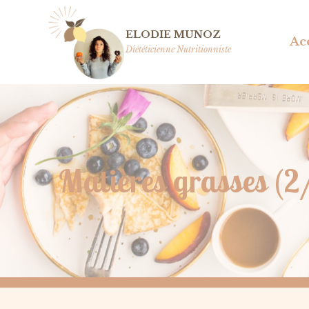
Aller
au
ELODIE MUNOZ
Ac
contenu
Diététicienne Nutritionniste
Matières grasses (2/2