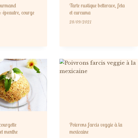
ourmand
Tarte rustique betterave, feta
: épeautre, courge
et curcuma
s
28/09/2021
ourgette
Poivrons farcis veggie à la
et menthe
mexicaine