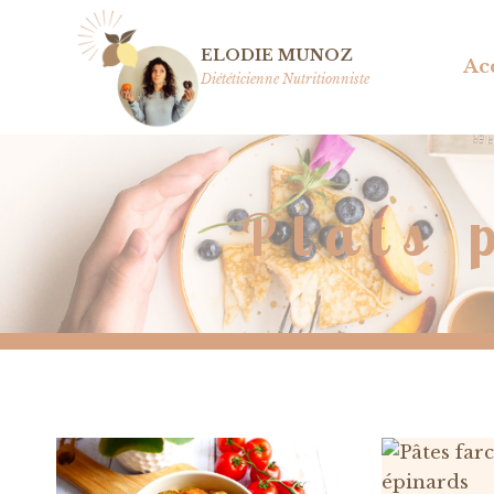
Aller
au
ELODIE MUNOZ
Ac
contenu
Diététicienne Nutritionniste
Plats 