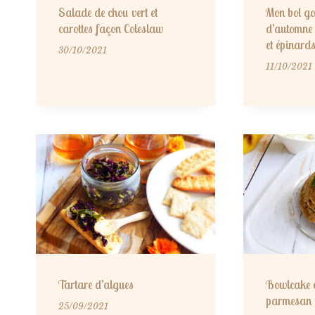
Salade de chou vert et
Mon bol g
carottes façon Coleslaw
d’automne 
et épinard
30/10/2021
11/10/2021
Tartare d’algues
Bowlcake c
parmesan 
25/09/2021